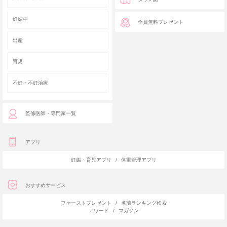
妊娠中
全員無料プレゼント
出産
育児
不妊・不妊治療
監修医師・専門家一覧
アプリ
妊娠・育児アプリ
/
体重管理アプリ
おすすめサービス
ファーストプレゼント
/
名前ランキング検索
アワード
/
マガジン