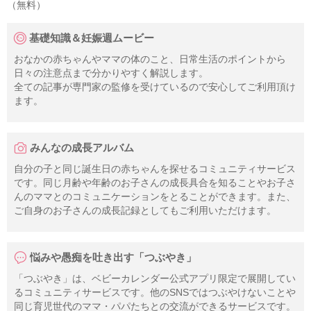
（無料）
基礎知識＆妊娠週ムービー
おなかの赤ちゃんやママの体のこと、日常生活のポイントから
日々の注意点まで分かりやすく解説します。
全ての記事が専門家の監修を受けているので安心してご利用頂け
ます。
みんなの成長アルバム
自分の子と同じ誕生日の赤ちゃんを探せるコミュニティサービス
です。同じ月齢や年齢のお子さんの成長具合を知ることやお子さ
んのママとのコミュニケーションをとることができます。また、
ご自身のお子さんの成長記録としてもご利用いただけます。
悩みや愚痴を吐き出す「つぶやき」
「つぶやき」は、ベビーカレンダー公式アプリ限定で展開してい
るコミュニティサービスです。他のSNSではつぶやけないことや
同じ育児世代のママ・パパたちとの交流ができるサービスです。