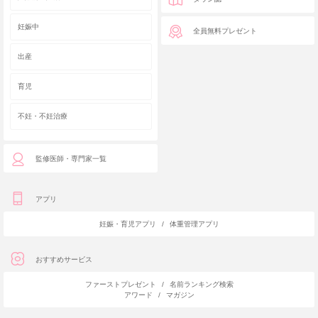
妊娠中
全員無料プレゼント
出産
育児
不妊・不妊治療
監修医師・専門家一覧
アプリ
妊娠・育児アプリ
/
体重管理アプリ
おすすめサービス
ファーストプレゼント
/
名前ランキング検索
アワード
/
マガジン