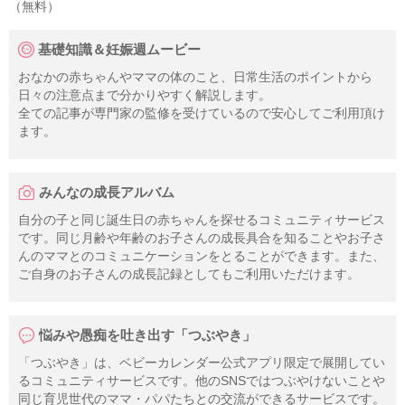
（無料）
基礎知識＆妊娠週ムービー
おなかの赤ちゃんやママの体のこと、日常生活のポイントから
日々の注意点まで分かりやすく解説します。
全ての記事が専門家の監修を受けているので安心してご利用頂け
ます。
みんなの成長アルバム
自分の子と同じ誕生日の赤ちゃんを探せるコミュニティサービス
です。同じ月齢や年齢のお子さんの成長具合を知ることやお子さ
んのママとのコミュニケーションをとることができます。また、
ご自身のお子さんの成長記録としてもご利用いただけます。
悩みや愚痴を吐き出す「つぶやき」
「つぶやき」は、ベビーカレンダー公式アプリ限定で展開してい
るコミュニティサービスです。他のSNSではつぶやけないことや
同じ育児世代のママ・パパたちとの交流ができるサービスです。