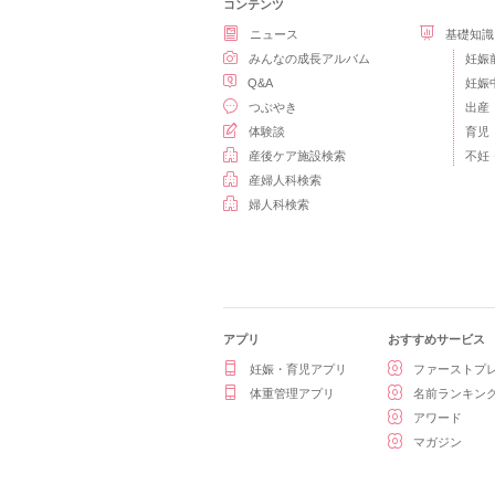
コンテンツ
ニュース
基礎知識
みんなの成長アルバム
妊娠
Q&A
妊娠
つぶやき
出産
体験談
育児
産後ケア施設検索
不妊
産婦人科検索
婦人科検索
アプリ
おすすめサービス
妊娠・育児アプリ
ファーストプ
体重管理アプリ
名前ランキン
アワード
マガジン