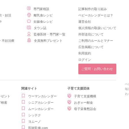
専門家相談
記事制作の取り組み
前・妊活
離乳食レシピ
ベビーカレンダーとは？
中
妊娠食レシピ
運営会社
タウン誌
個人情報の取扱いについて
監修医師・専門家一覧
外部送信について
・不妊治療
全員無料プレゼント
ご利用のルールとマナー
広告掲載について
利用規約
ログイン
ご質問・お問い合わせ
ベ
関連サイト
子育て支援団体
毎
わ
レゼント
ウーマンカレンダー
子育て支援機構
グ検索
シニアカレンダー
おぎゃー献金
ムーンカレンダー
母子栄養懇話会
シッテク
ヨムーノ
医師監修.com