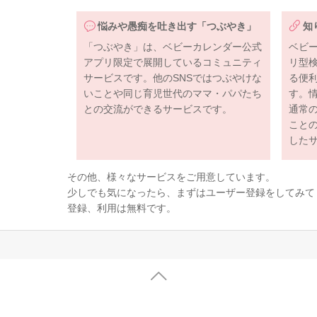
悩みや愚痴を吐き出す「つぶやき」
知
「つぶやき」は、ベビーカレンダー公式
ベビ
アプリ限定で展開しているコミュニティ
リ型
サービスです。他のSNSではつぶやけな
る便
いことや同じ育児世代のママ・パパたち
す。
との交流ができるサービスです。
通常
こと
した
その他、様々なサービスをご用意しています。
少しでも気になったら、まずはユーザー登録をしてみて
登録、利用は無料です。