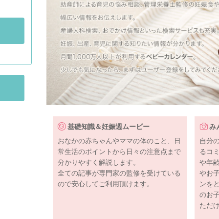
基礎知識＆妊娠週ムービー
み
おなかの赤ちゃんやママの体のこと、日
自分
常生活のポイントから日々の注意点まで
るコ
分かりやすく解説します。
や年
全ての記事が専門家の監修を受けている
やお
ので安心してご利用頂けます。
ンを
のお
ただ