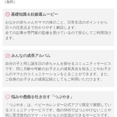
（無料）
基礎知識＆妊娠週ムービー
おなかの赤ちゃんやママの体のこと、日常生活のポイントから
日々の注意点まで分かりやすく解説します。
全ての記事が専門家の監修を受けているので安心してご利用頂け
ます。
みんなの成長アルバム
自分の子と同じ誕生日の赤ちゃんを探せるコミュニティサービス
です。同じ月齢や年齢のお子さんの成長具合を知ることやお子さ
んのママとのコミュニケーションをとることができます。また、
ご自身のお子さんの成長記録としてもご利用いただけます。
悩みや愚痴を吐き出す「つぶやき」
「つぶやき」は、ベビーカレンダー公式アプリ限定で展開してい
るコミュニティサービスです。他のSNSではつぶやけないことや
同じ育児世代のママ・パパたちとの交流ができるサービスです。