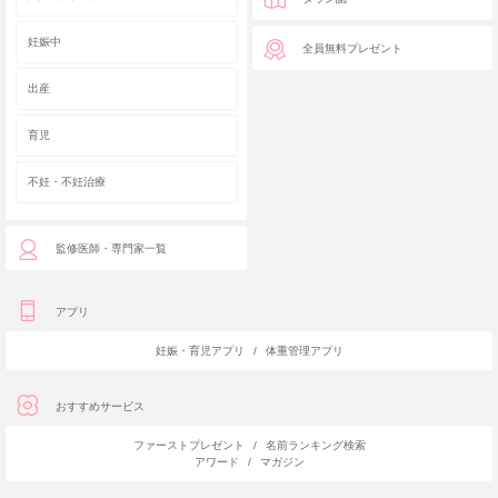
妊娠中
全員無料プレゼント
出産
育児
不妊・不妊治療
監修医師・専門家一覧
アプリ
妊娠・育児アプリ
/
体重管理アプリ
おすすめサービス
ファーストプレゼント
/
名前ランキング検索
アワード
/
マガジン