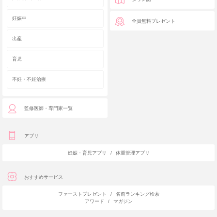
妊娠中
全員無料プレゼント
出産
育児
不妊・不妊治療
監修医師・専門家一覧
アプリ
妊娠・育児アプリ
/
体重管理アプリ
おすすめサービス
ファーストプレゼント
/
名前ランキング検索
アワード
/
マガジン