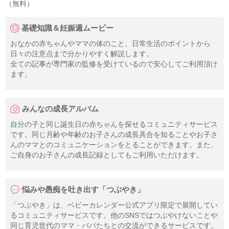
（無料）
基礎知識＆妊娠週ムービー
おなかの赤ちゃんやママの体のこと、日常生活のポイントから
日々の注意点まで分かりやすく解説します。
全ての記事が専門家の監修を受けているので安心してご利用頂け
ます。
みんなの成長アルバム
自分の子と同じ誕生日の赤ちゃんを探せるコミュニティサービス
です。同じ月齢や年齢のお子さんの成長具合を知ることやお子さ
んのママとのコミュニケーションをとることができます。また、
ご自身のお子さんの成長記録としてもご利用いただけます。
悩みや愚痴を吐き出す「つぶやき」
「つぶやき」は、ベビーカレンダー公式アプリ限定で展開してい
るコミュニティサービスです。他のSNSではつぶやけないことや
同じ育児世代のママ・パパたちとの交流ができるサービスです。