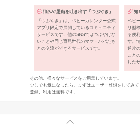
悩みや愚痴を吐き出す「つぶやき」
知
「つぶやき」は、ベビーカレンダー公式
ベビ
アプリ限定で展開しているコミュニティ
リ型
サービスです。他のSNSではつぶやけな
る便
いことや同じ育児世代のママ・パパたち
す。
との交流ができるサービスです。
通常
こと
した
その他、様々なサービスをご用意しています。
少しでも気になったら、まずはユーザー登録をしてみて
登録、利用は無料です。