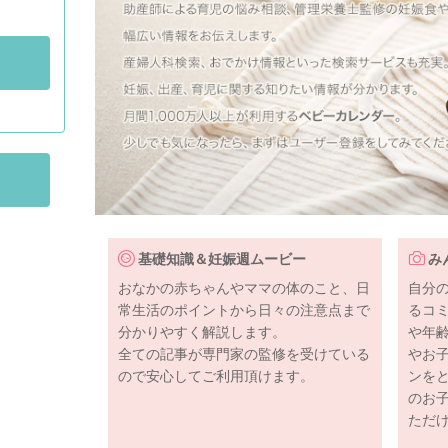
基礎知識＆妊娠週ムービー
み
おなかの赤ちゃんやママの体のこと、日
自分
常生活のポイントから日々の注意点まで
るコ
分かりやすく解説します。
や年
全ての記事が専門家の監修を受けている
やお
ので安心してご利用頂けます。
ンを
のお
ただ