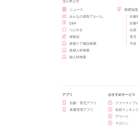
コンテンツ
ニュース
基礎知識
みんなの成長アルバム
妊娠
Q&A
妊娠
つぶやき
出産
体験談
育児
産後ケア施設検索
不妊
産婦人科検索
婦人科検索
アプリ
おすすめサービス
妊娠・育児アプリ
ファーストプ
体重管理アプリ
名前ランキン
アワード
マガジン