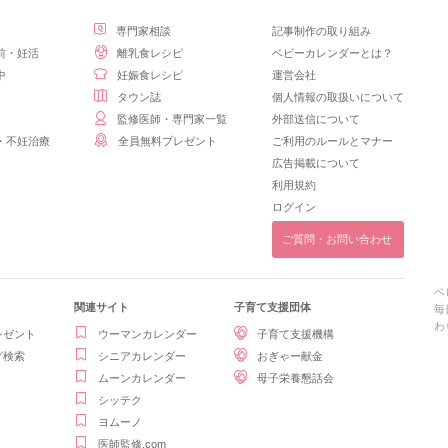
専門家相談
記事制作の取り組み
前・妊活
離乳食レシピ
ベビーカレンダーとは？
中
妊娠食レシピ
運営会社
タウン誌
個人情報の取扱いについて
監修医師・専門家一覧
外部送信について
・不妊治療
全員無料プレゼント
ご利用のルールとマナー
広告掲載について
利用規約
ログイン
ご質問・お問い合わせ
ベ
関連サイト
子育て支援団体
毎
わ
レゼント
ウーマンカレンダー
子育て支援機構
グ検索
シニアカレンダー
おぎゃー献金
ムーンカレンダー
母子栄養懇話会
シッテク
ヨムーノ
医師監修.com