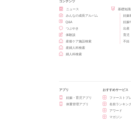
コンテンツ
ニュース
基礎知識
みんなの成長アルバム
妊娠
Q&A
妊娠
つぶやき
出産
体験談
育児
産後ケア施設検索
不妊
産婦人科検索
婦人科検索
アプリ
おすすめサービス
妊娠・育児アプリ
ファーストプ
体重管理アプリ
名前ランキン
アワード
マガジン