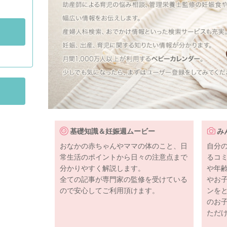
基礎知識＆妊娠週ムービー
み
おなかの赤ちゃんやママの体のこと、日
自分
常生活のポイントから日々の注意点まで
るコ
分かりやすく解説します。
や年
全ての記事が専門家の監修を受けている
やお
ので安心してご利用頂けます。
ンを
のお
ただ