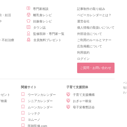
専門家相談
記事制作の取り組み
前・妊活
離乳食レシピ
ベビーカレンダーとは？
中
妊娠食レシピ
運営会社
タウン誌
個人情報の取扱いについて
監修医師・専門家一覧
外部送信について
・不妊治療
全員無料プレゼント
ご利用のルールとマナー
広告掲載について
利用規約
ログイン
ご質問・お問い合わせ
ベ
関連サイト
子育て支援団体
毎
わ
レゼント
ウーマンカレンダー
子育て支援機構
グ検索
シニアカレンダー
おぎゃー献金
ムーンカレンダー
母子栄養懇話会
シッテク
ヨムーノ
医師監修.com