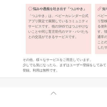
悩みや愚痴を吐き出す「つぶやき」
知
「つぶやき」は、ベビーカレンダー公式
ベビ
アプリ限定で展開しているコミュニティ
リ型
サービスです。他のSNSではつぶやけな
る便
いことや同じ育児世代のママ・パパたち
す。
との交流ができるサービスです。
通常
こと
した
その他、様々なサービスをご用意しています。
少しでも気になったら、まずはユーザー登録をしてみて
登録、利用は無料です。