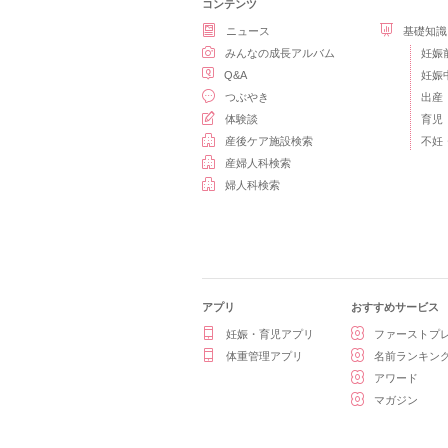
コンテンツ
ニュース
基礎知識
みんなの成長アルバム
妊娠
Q&A
妊娠
つぶやき
出産
体験談
育児
産後ケア施設検索
不妊
産婦人科検索
婦人科検索
アプリ
おすすめサービス
妊娠・育児アプリ
ファーストプ
体重管理アプリ
名前ランキン
アワード
マガジン