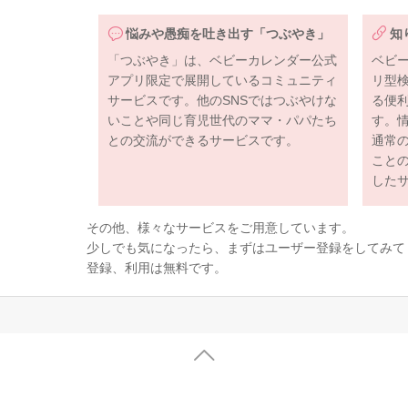
悩みや愚痴を吐き出す「つぶやき」
知
「つぶやき」は、ベビーカレンダー公式
ベビ
アプリ限定で展開しているコミュニティ
リ型
サービスです。他のSNSではつぶやけな
る便
いことや同じ育児世代のママ・パパたち
す。
との交流ができるサービスです。
通常
こと
した
その他、様々なサービスをご用意しています。
少しでも気になったら、まずはユーザー登録をしてみて
登録、利用は無料です。