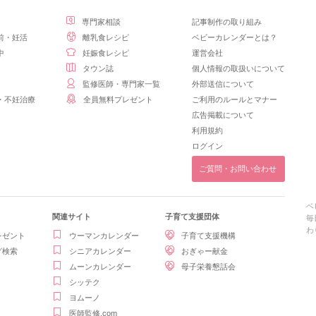
専門家相談
記事制作の取り組み
前・妊活
離乳食レシピ
ベビーカレンダーとは？
中
妊娠食レシピ
運営会社
タウン誌
個人情報の取扱いについて
監修医師・専門家一覧
外部送信について
・不妊治療
全員無料プレゼント
ご利用のルールとマナー
広告掲載について
利用規約
ログイン
ご質問・お問い合わせ
ベ
関連サイト
子育て支援団体
毎
わ
レゼント
ウーマンカレンダー
子育て支援機構
グ検索
シニアカレンダー
おぎゃー献金
ムーンカレンダー
母子栄養懇話会
シッテク
ヨムーノ
医師監修.com