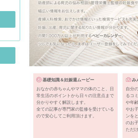
基礎知識＆妊娠週ムービー
み
おなかの赤ちゃんやママの体のこと、日
自分
常生活のポイントから日々の注意点まで
るコ
分かりやすく解説します。
や年
全ての記事が専門家の監修を受けている
やお
ので安心してご利用頂けます。
ンを
のお
ただ