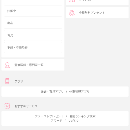
妊娠中
全員無料プレゼント
出産
育児
不妊・不妊治療
監修医師・専門家一覧
アプリ
妊娠・育児アプリ
/
体重管理アプリ
おすすめサービス
ファーストプレゼント
/
名前ランキング検索
アワード
/
マガジン