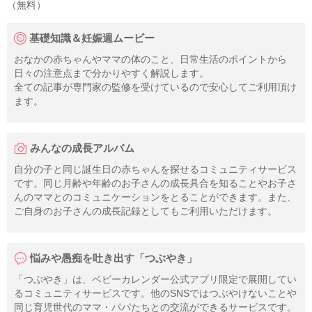
（無料）
基礎知識＆妊娠週ムービー
おなかの赤ちゃんやママの体のこと、日常生活のポイントから
日々の注意点まで分かりやすく解説します。
全ての記事が専門家の監修を受けているので安心してご利用頂け
ます。
みんなの成長アルバム
自分の子と同じ誕生日の赤ちゃんを探せるコミュニティサービス
です。同じ月齢や年齢のお子さんの成長具合を知ることやお子さ
んのママとのコミュニケーションをとることができます。また、
ご自身のお子さんの成長記録としてもご利用いただけます。
悩みや愚痴を吐き出す「つぶやき」
「つぶやき」は、ベビーカレンダー公式アプリ限定で展開してい
るコミュニティサービスです。他のSNSではつぶやけないことや
同じ育児世代のママ・パパたちとの交流ができるサービスです。