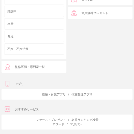
妊娠中
全員無料プレゼント
出産
育児
不妊・不妊治療
監修医師・専門家一覧
アプリ
妊娠・育児アプリ
/
体重管理アプリ
おすすめサービス
ファーストプレゼント
/
名前ランキング検索
アワード
/
マガジン