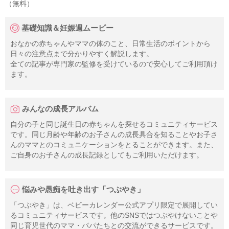
（無料）
基礎知識＆妊娠週ムービー
おなかの赤ちゃんやママの体のこと、日常生活のポイントから
日々の注意点まで分かりやすく解説します。
全ての記事が専門家の監修を受けているので安心してご利用頂け
ます。
みんなの成長アルバム
自分の子と同じ誕生日の赤ちゃんを探せるコミュニティサービス
です。同じ月齢や年齢のお子さんの成長具合を知ることやお子さ
んのママとのコミュニケーションをとることができます。また、
ご自身のお子さんの成長記録としてもご利用いただけます。
悩みや愚痴を吐き出す「つぶやき」
「つぶやき」は、ベビーカレンダー公式アプリ限定で展開してい
るコミュニティサービスです。他のSNSではつぶやけないことや
同じ育児世代のママ・パパたちとの交流ができるサービスです。