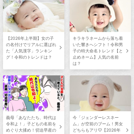
【2026年上半期】女の子
キラキラネームから落ち着
の名付けでリアルに選ばれ
いた響きへシフト！令和男
た「人気漢字」ランキン
子の特大命名トレンド【と
グ！令和のトレンドは？
止めネーム】人気の名前
は？
義母「あなたたち、時代は
今「ジェンダーレスネー
令和よ！」子どもの名前を
ム」が空前のブーム！男女
めぐり大揉め！切迫早産の
どちらもアリ♡【2026年