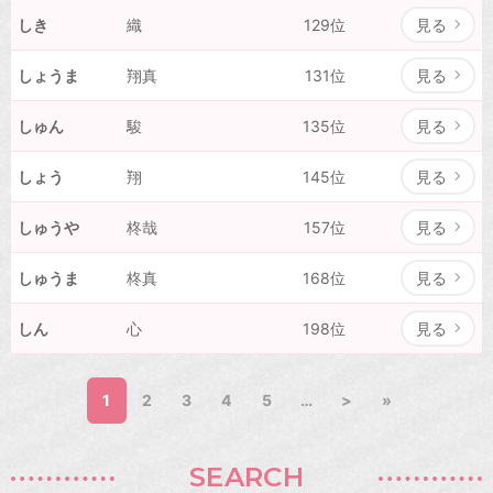
しき
織
129位
見る
しょうま
翔真
131位
見る
しゅん
駿
135位
見る
しょう
翔
145位
見る
しゅうや
柊哉
157位
見る
しゅうま
柊真
168位
見る
しん
心
198位
見る
1
2
3
4
5
…
>
»
SEARCH