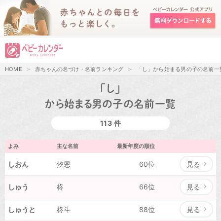
HOME
赤ちゃんの名づけ・名前ランキング
「し」から始まる男の子の名前一
「し」
から始まる男の子の名前一覧
113 件
よみ
主な名前
最新年度の順位
しおん
汐恩
60位
見る
しゅう
柊
66位
見る
しゅうと
柊斗
88位
見る