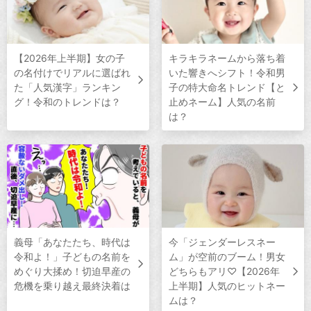
【2026年上半期】女の子
キラキラネームから落ち着
の名付けでリアルに選ばれ
いた響きへシフト！令和男
た「人気漢字」ランキン
子の特大命名トレンド【と
グ！令和のトレンドは？
止めネーム】人気の名前
は？
義母「あなたたち、時代は
今「ジェンダーレスネー
令和よ！」子どもの名前を
ム」が空前のブーム！男女
めぐり大揉め！切迫早産の
どちらもアリ♡【2026年
危機を乗り越え最終決着は
上半期】人気のヒットネー
ムは？