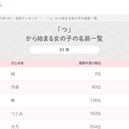
の名づけ・名前ランキング
「つ」から始まる女の子の名前一覧
「つ」
から始まる女の子の名前一覧
31 件
主な名前
最新年度の順位
紬
2位
月葵
80位
椿
126位
つぐみ
162位
月乃
254位