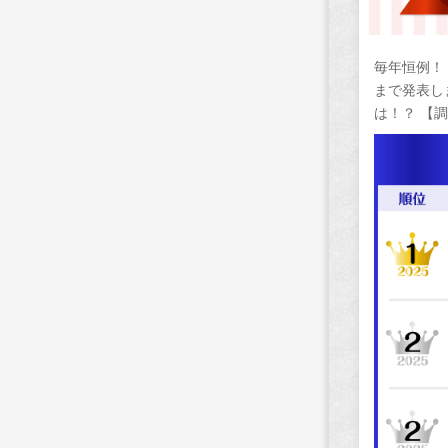
毎年恒例！
まで発表し
は！？ 【調