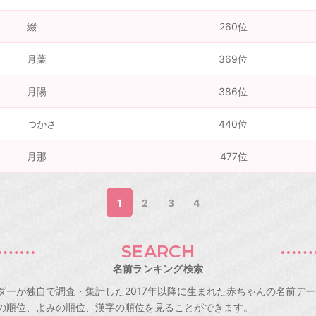
綴
260位
月葉
369位
月陽
386位
つかさ
440位
月那
477位
1
2
3
4
SEARCH
名前ランキング検索
ダーが独自で調査・集計した2017年以降に生まれた赤ちゃんの名前デ
の順位、よみの順位、漢字の順位を見ることができます。