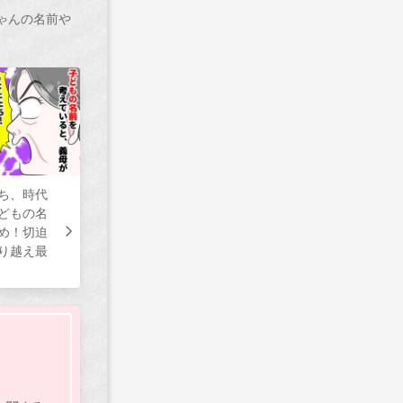
ゃんの名前や
ち、時代
どもの名
め！切迫
り越え最