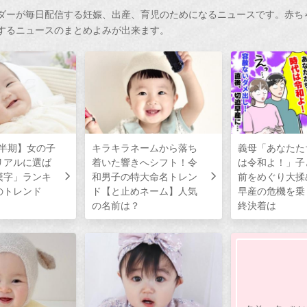
ダーが毎日配信する妊娠、出産、育児のためになるニュースです。赤ち
するニュースのまとめよみが出来ます。
上半期】女の子
キラキラネームから落ち
義母「あなたた
リアルに選ば
着いた響きへシフト！令
は令和よ！」子
漢字」ランキ
和男子の特大命名トレン
前をめぐり大揉
のトレンド
ド【と止めネーム】人気
早産の危機を乗
の名前は？
終決着は