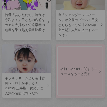
義母「あなたたち、時代は
今「ジェンダーレスネー
令和よ！」子どもの名前を
ム」が空前のブーム！男女
めぐり大揉め！切迫早産の
どちらもアリ♡【2026年
危機を乗り越え最終決着は
上半期】人気のヒットネー
ムは？
名前・名づけに関するニ
ュースをもっと見る
キラキラネームよりも【古
風レトロ】がキテる！
2026年上半期、女の子に
人気の名前はコレだ♡