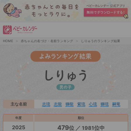
HOME
赤ちゃんの名づけ・名前ランキング
しりゅうのランキング結果
よみランキング結果
しりゅう
男の子
主な名前
志琉
志龍
獅龍
紫琉
心琉
獅琉
嗣竜
年度
順位
479
2025
位 ／ 1981位中