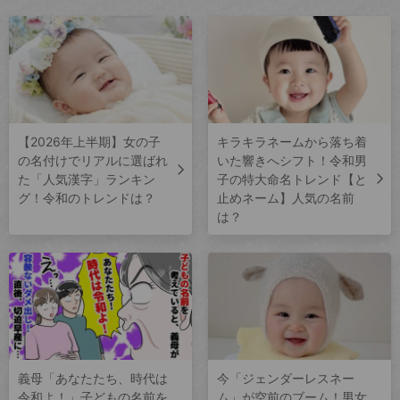
【2026年上半期】女の子
キラキラネームから落ち着
の名付けでリアルに選ばれ
いた響きへシフト！令和男
た「人気漢字」ランキン
子の特大命名トレンド【と
グ！令和のトレンドは？
止めネーム】人気の名前
は？
義母「あなたたち、時代は
今「ジェンダーレスネー
令和よ！」子どもの名前を
ム」が空前のブーム！男女