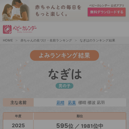
HOME
赤ちゃんの名づけ・名前ランキング
なぎはのランキング結果
よみランキング結果
なぎは
男の子
主な名前
凪晴
凪葉
梛晴 梛波 凪羽
年度
順位
595
2025
位 ／ 1981位中