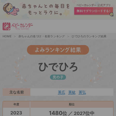
HOME
赤ちゃんの名づけ・名前ランキング
ひでひろのランキング結果
よみランキング結果
ひでひろ
男の子
主な名前
英広
英紘
英弘
年度
順位
1480
2023
位 ／ 2027位中