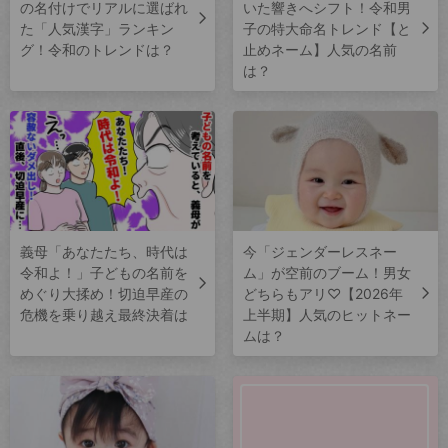
の名付けでリアルに選ばれ
いた響きへシフト！令和男
た「人気漢字」ランキン
子の特大命名トレンド【と
グ！令和のトレンドは？
止めネーム】人気の名前
は？
義母「あなたたち、時代は
今「ジェンダーレスネー
令和よ！」子どもの名前を
ム」が空前のブーム！男女
めぐり大揉め！切迫早産の
どちらもアリ♡【2026年
危機を乗り越え最終決着は
上半期】人気のヒットネー
ムは？