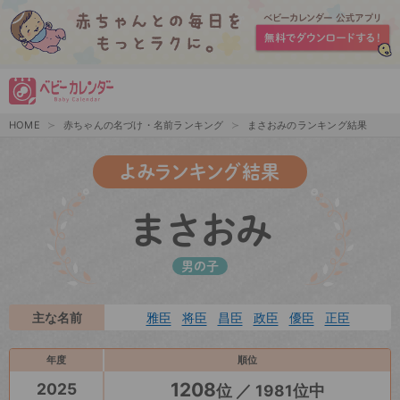
HOME
赤ちゃんの名づけ・名前ランキング
まさおみのランキング結果
よみランキング結果
まさおみ
男の子
主な名前
雅臣
将臣
昌臣
政臣
優臣
正臣
年度
順位
1208
2025
位 ／ 1981位中