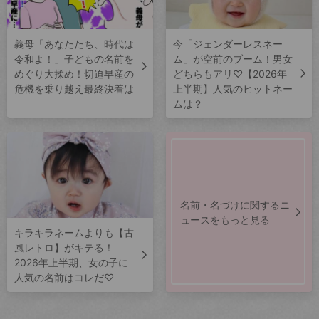
義母「あなたたち、時代は
今「ジェンダーレスネー
令和よ！」子どもの名前を
ム」が空前のブーム！男女
めぐり大揉め！切迫早産の
どちらもアリ♡【2026年
危機を乗り越え最終決着は
上半期】人気のヒットネー
ムは？
名前・名づけに関するニ
ュースをもっと見る
キラキラネームよりも【古
風レトロ】がキテる！
2026年上半期、女の子に
人気の名前はコレだ♡