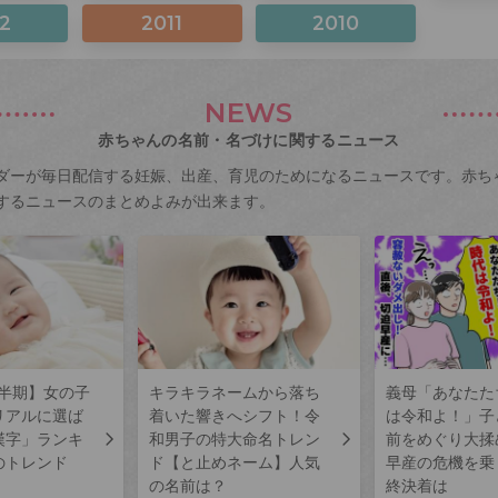
2
2011
2010
NEWS
赤ちゃんの名前・名づけに関するニュース
ダーが毎日配信する妊娠、出産、育児のためになるニュースです。赤ち
するニュースのまとめよみが出来ます。
上半期】女の子
キラキラネームから落ち
義母「あなたた
リアルに選ば
着いた響きへシフト！令
は令和よ！」子
漢字」ランキ
和男子の特大命名トレン
前をめぐり大揉
のトレンド
ド【と止めネーム】人気
早産の危機を乗
の名前は？
終決着は