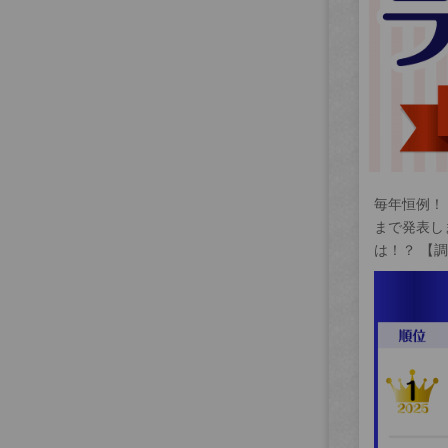
毎年恒例！
まで発表し
は！？ 【調