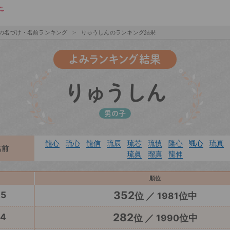
の名づけ・名前ランキング
りゅうしんのランキング結果
よみランキング結果
りゅうしん
男の子
龍心
琉心
龍信
琉辰
琉芯
琉慎
隆心
颯心
琉真
名前
琉眞
瑠真
龍伸
順位
352
25
位 ／ 1981位中
282
24
位 ／ 1990位中