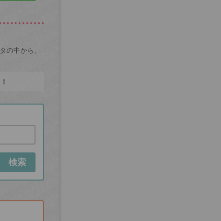
ータの中から、
た！
検索