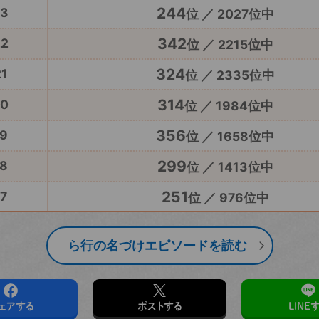
244
23
位 ／ 2027位中
342
22
位 ／ 2215位中
324
1
位 ／ 2335位中
314
20
位 ／ 1984位中
356
9
位 ／ 1658位中
299
8
位 ／ 1413位中
251
7
位 ／ 976位中
ら行の名づけエピソードを読む
ェアする
ポストする
LINE