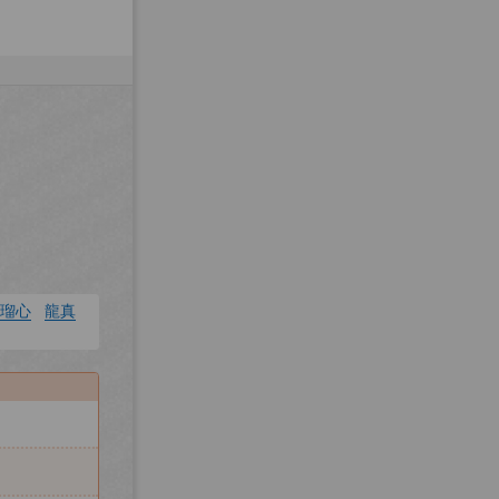
瑠心
龍真