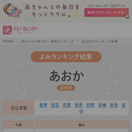
HOME
赤ちゃんの名づけ・名前ランキング
あおかのランキング結果
よみランキング結果
あおか
女の子
蒼華
碧花
碧夏
葵香
碧華
葵楓
蒼香
葵
主な名前
佳
年度
順位