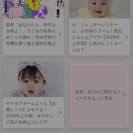
義母「あなたたち、時代は
今「ジェンダーレスネー
令和よ！」子どもの名前を
ム」が空前のブーム！男女
めぐり大揉め！切迫早産の
どちらもアリ♡【2026年
危機を乗り越え最終決着は
上半期】人気のヒットネー
ムは？
名前・名づけに関するニ
ュースをもっと見る
キラキラネームよりも【古
風レトロ】がキテる！
2026年上半期、女の子に
人気の名前はコレだ♡