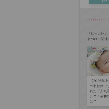
ベビーカレン
名づけに関連
【2026年
の名付けで
れた「人気
ング！令和
は？