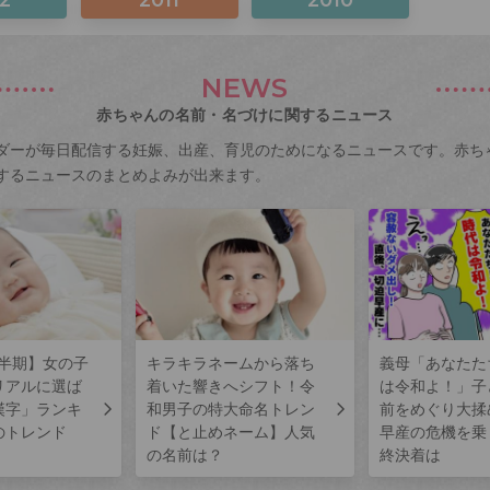
NEWS
赤ちゃんの名前・名づけに関するニュース
ダーが毎日配信する妊娠、出産、育児のためになるニュースです。赤ち
するニュースのまとめよみが出来ます。
上半期】女の子
キラキラネームから落ち
義母「あなたた
リアルに選ば
着いた響きへシフト！令
は令和よ！」子
漢字」ランキ
和男子の特大命名トレン
前をめぐり大揉
のトレンド
ド【と止めネーム】人気
早産の危機を乗
の名前は？
終決着は