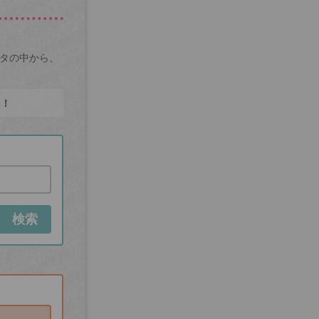
ータの中から、
た！
検索