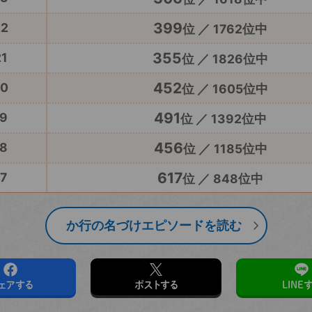
399
22
位 ／ 1762位中
355
1
位 ／ 1826位中
452
20
位 ／ 1605位中
491
9
位 ／ 1392位中
456
8
位 ／ 1185位中
617
7
位 ／ 848位中
か行の名づけエピソードを読む
ェアする
ポストする
LINE