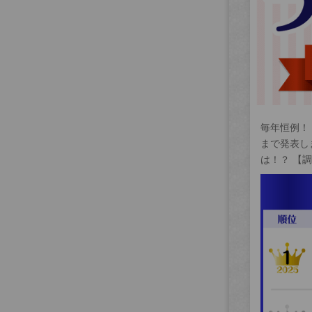
毎年恒例！
まで発表し
は！？ 【調