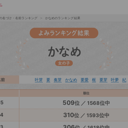
の名づけ・名前ランキング
かなめのランキング結果
よみランキング結果
かなめ
女の子
名前
叶芽
要
奏芽
かなめ
要愛
枢
要芽
叶夢
紀
順位
509
25
位 ／ 1568位中
310
24
位 ／ 1593位中
306
23
位 ／ 1618位中