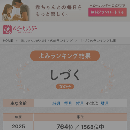
HOME
赤ちゃんの名づけ・名前ランキング
しづくのランキング結果
よみランキング結果
しづく
女の子
主な名前
詩月
雫月
紫月
心津玖
栞月
年度
順位
764
2025
位 ／ 1568位中