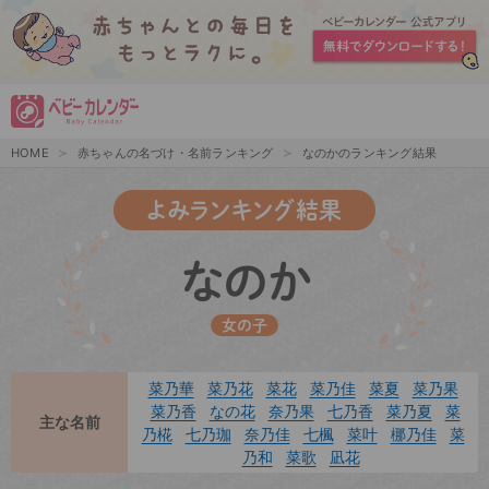
HOME
赤ちゃんの名づけ・名前ランキング
なのかのランキング結果
よみランキング結果
なのか
女の子
菜乃華
菜乃花
菜花
菜乃佳
菜夏
菜乃果
菜乃香
なの花
奈乃果
七乃香
菜乃夏
菜
主な名前
乃椛
七乃珈
奈乃佳
七楓
菜叶
梛乃佳
菜
乃和
菜歌
凪花