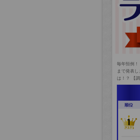
毎年恒例！
まで発表し
は！？ 【調