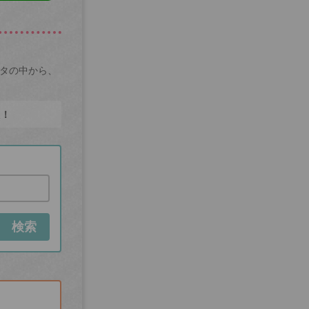
ータの中から、
た！
検索