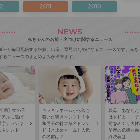
2
2011
2010
NEWS
赤ちゃんの名前・名づけに関するニュース
ダーが毎日配信する妊娠、出産、育児のためになるニュースです。赤ち
するニュースのまとめよみが出来ます。
上半期】女の子
キラキラネームから落ち
義母「あなたた
リアルに選ば
着いた響きへシフト！令
は令和よ！」子
漢字」ランキ
和男子の特大命名トレン
前をめぐり大揉
のトレンド
ド【と止めネーム】人気
早産の危機を乗
の名前は？
終決着は