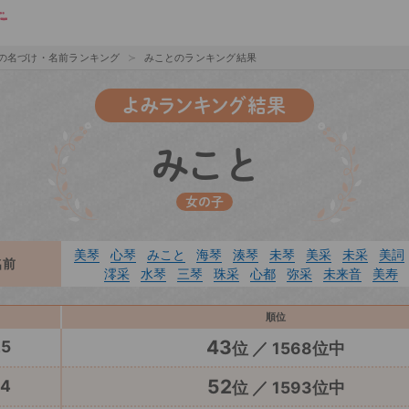
の名づけ・名前ランキング
みことのランキング結果
よみランキング結果
みこと
女の子
美琴
心琴
みこと
海琴
湊琴
未琴
美采
未采
美詞
名前
澪采
水琴
三琴
珠采
心都
弥采
未来音
美寿
順位
43
25
位 ／ 1568位中
52
24
位 ／ 1593位中