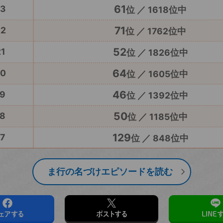
61
23
位 ／ 1618位中
71
22
位 ／ 1762位中
52
1
位 ／ 1826位中
64
20
位 ／ 1605位中
46
9
位 ／ 1392位中
50
8
位 ／ 1185位中
129
7
位 ／ 848位中
ま行の名づけエピソードを読む
ェアする
ポストする
LINE