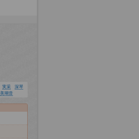
実采
深琴
美瑚音