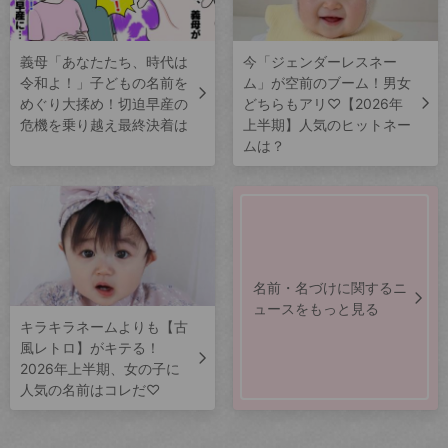
義母「あなたたち、時代は
今「ジェンダーレスネー
令和よ！」子どもの名前を
ム」が空前のブーム！男女
めぐり大揉め！切迫早産の
どちらもアリ♡【2026年
危機を乗り越え最終決着は
上半期】人気のヒットネー
ムは？
名前・名づけに関するニ
ュースをもっと見る
キラキラネームよりも【古
風レトロ】がキテる！
2026年上半期、女の子に
人気の名前はコレだ♡