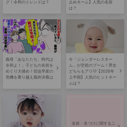
グ！令和のトレンドは？
止めネーム】人気の名前
は？
義母「あなたたち、時代は
今「ジェンダーレスネー
令和よ！」子どもの名前を
ム」が空前のブーム！男女
めぐり大揉め！切迫早産の
どちらもアリ♡【2026年
危機を乗り越え最終決着は
上半期】人気のヒットネー
ムは？
名前・名づけに関するニ