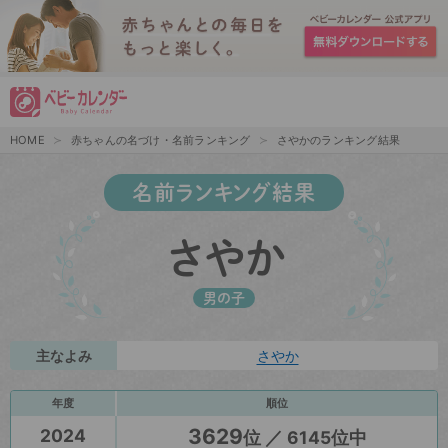
HOME
赤ちゃんの名づけ・名前ランキング
さやかのランキング結果
名前ランキング結果
さやか
男の子
主なよみ
さやか
年度
順位
3629
2024
位 ／ 6145位中