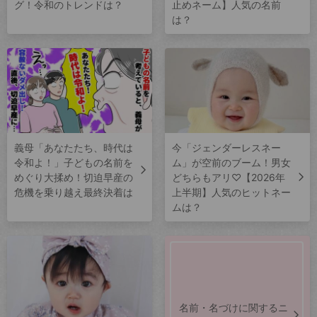
グ！令和のトレンドは？
止めネーム】人気の名前
は？
義母「あなたたち、時代は
今「ジェンダーレスネー
令和よ！」子どもの名前を
ム」が空前のブーム！男女
めぐり大揉め！切迫早産の
どちらもアリ♡【2026年
危機を乗り越え最終決着は
上半期】人気のヒットネー
ムは？
名前・名づけに関するニ