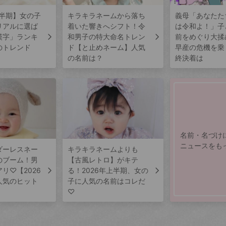
上半期】女の子
キラキラネームから落ち
義母「あなたた
リアルに選ば
着いた響きへシフト！令
は令和よ！」子
漢字」ランキ
和男子の特大命名トレン
前をめぐり大揉
のトレンド
ド【と止めネーム】人気
早産の危機を乗
の名前は？
終決着は
名前・名づけ
ニュースをも
ダーレスネー
キラキラネームよりも
のブーム！男
【古風レトロ】がキテ
リ♡【2026
る！2026年上半期、女の
人気のヒット
子に人気の名前はコレだ
♡