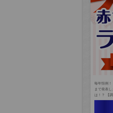
毎年恒例！
まで発表し
は！？ 【調