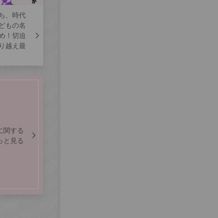
ち、時代
どもの名
め！切迫
り越え最
に関する
っと見る