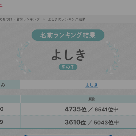
の名づけ・名前ランキング
よしきのランキング結果
名前ランキング結果
よしき
男の子
よみ
よしき
順位
4735
20
位 ／ 6541位中
3610
9
位 ／ 5043位中