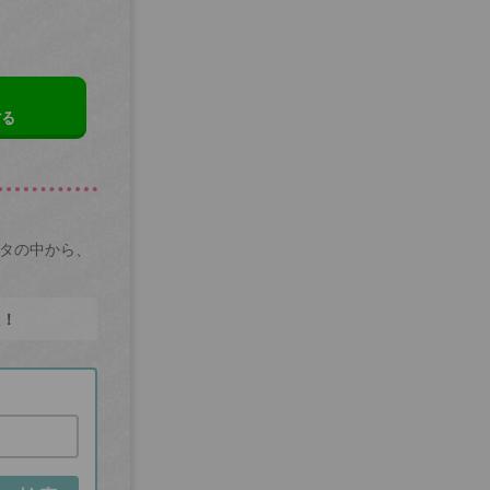
する
ータの中から、
た！