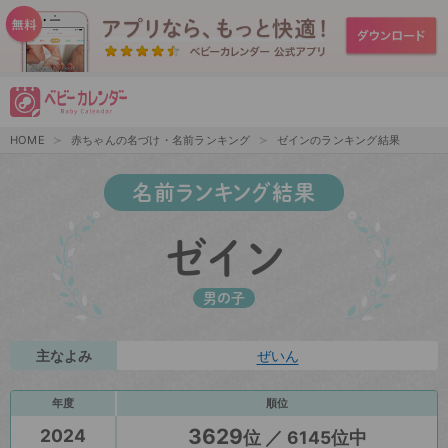
HOME
赤ちゃんの名づけ・名前ランキング
ゼインのランキング結果
名前ランキング結果
ゼイン
男の子
主なよみ
ぜいん
年度
順位
3629
2024
位 ／ 6145位中