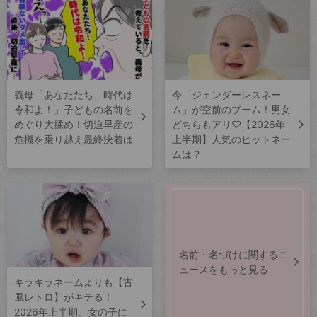
義母「あなたたち、時代は
今「ジェンダーレスネー
令和よ！」子どもの名前を
ム」が空前のブーム！男女
めぐり大揉め！切迫早産の
どちらもアリ♡【2026年
危機を乗り越え最終決着は
上半期】人気のヒットネー
ムは？
名前・名づけに関するニ
ュースをもっと見る
キラキラネームよりも【古
風レトロ】がキテる！
2026年上半期、女の子に