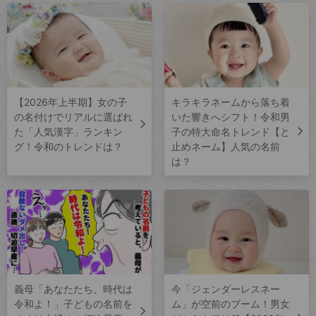
【2026年上半期】女の子
キラキラネームから落ち着
の名付けでリアルに選ばれ
いた響きへシフト！令和男
た「人気漢字」ランキン
子の特大命名トレンド【と
グ！令和のトレンドは？
止めネーム】人気の名前
は？
義母「あなたたち、時代は
今「ジェンダーレスネー
令和よ！」子どもの名前を
ム」が空前のブーム！男女