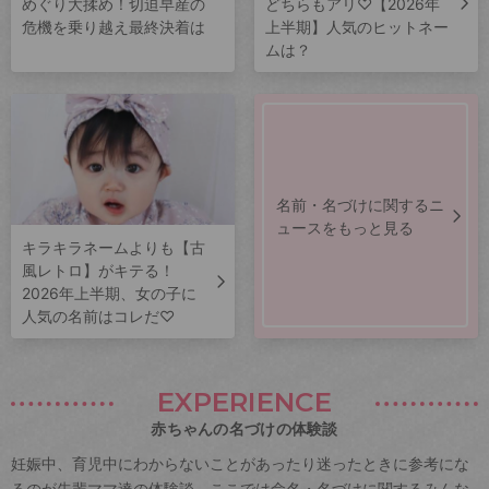
めぐり大揉め！切迫早産の
どちらもアリ♡【2026年
危機を乗り越え最終決着は
上半期】人気のヒットネー
ムは？
名前・名づけに関するニ
ュースをもっと見る
キラキラネームよりも【古
風レトロ】がキテる！
2026年上半期、女の子に
人気の名前はコレだ♡
EXPERIENCE
赤ちゃんの名づけの体験談
妊娠中、育児中にわからないことがあったり迷ったときに参考にな
るのが先輩ママ達の体験談。ここでは命名・名づけに関するみんな