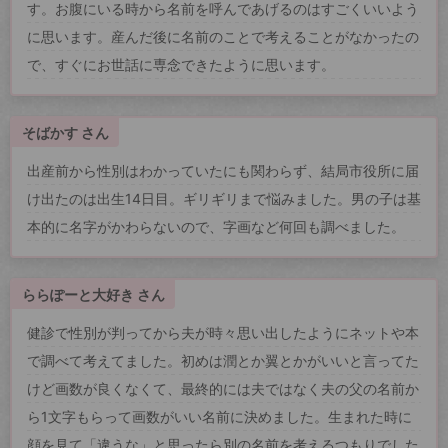
す。お腹にいる時から名前を呼んであげるのはすごくいいよう
に思います。産んだ後に名前のことで考えることがなかったの
で、すぐにお世話に専念できたように思います。
そばかす さん
出産前から性別はわかっていたにも関わらず、結局市役所に届
け出たのは出生14日目。ギリギリまで悩みました。男の子は基
本的に名字がかわらないので、字画など何回も調べました。
ららぽーと大好き さん
健診で性別が判ってから夫が時々思い出したようにネットや本
で調べて考えてました。初めは潤とか翼とかがいいと言ってた
けど画数が良くなくて、最終的には夫ではなく夫の父の名前か
ら1文字もらって画数がいい名前に決めました。生まれた時に
顔を見て「違うな」と思ったら別の名前を考えるつもりでした