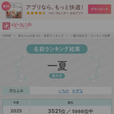
HOME
赤ちゃんの名づけ・名前ランキング
一夏の読み方・ランキング結果
名前ランキング結果
一夏
男の子
主なよみ
いちか
かずな
年度
順位
3521
2025
位 ／ 5986位中