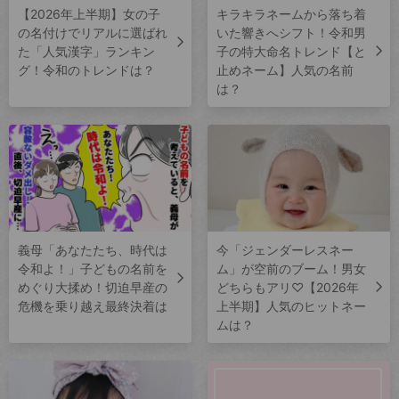
【2026年上半期】女の子
キラキラネームから落ち着
の名付けでリアルに選ばれ
いた響きへシフト！令和男
た「人気漢字」ランキン
子の特大命名トレンド【と
グ！令和のトレンドは？
止めネーム】人気の名前
は？
義母「あなたたち、時代は
今「ジェンダーレスネー
令和よ！」子どもの名前を
ム」が空前のブーム！男女
めぐり大揉め！切迫早産の
どちらもアリ♡【2026年
危機を乗り越え最終決着は
上半期】人気のヒットネー
ムは？