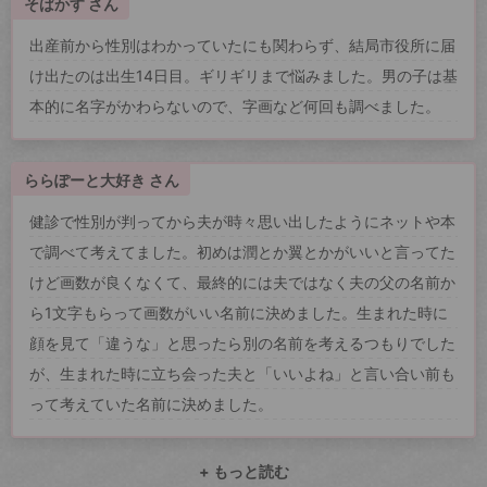
そばかす さん
出産前から性別はわかっていたにも関わらず、結局市役所に届
け出たのは出生14日目。ギリギリまで悩みました。男の子は基
本的に名字がかわらないので、字画など何回も調べました。
ららぽーと大好き さん
健診で性別が判ってから夫が時々思い出したようにネットや本
で調べて考えてました。初めは潤とか翼とかがいいと言ってた
けど画数が良くなくて、最終的には夫ではなく夫の父の名前か
ら1文字もらって画数がいい名前に決めました。生まれた時に
顔を見て「違うな」と思ったら別の名前を考えるつもりでした
が、生まれた時に立ち会った夫と「いいよね」と言い合い前も
って考えていた名前に決めました。
+ もっと読む