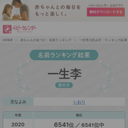
HOME
赤ちゃんの名づけ・名前ランキング
一生李の読み方・ランキング結果
名前ランキング結果
一生李
男の子
主なよみ
いおり
年度
順位
6541
2020
位 ／ 6541位中