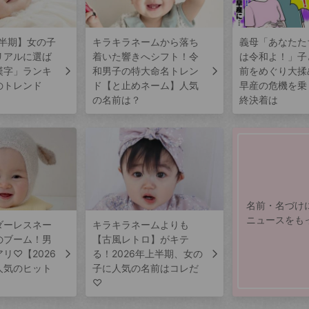
上半期】女の子
キラキラネームから落ち
義母「あなたた
リアルに選ば
着いた響きへシフト！令
は令和よ！」子
漢字」ランキ
和男子の特大命名トレン
前をめぐり大揉
のトレンド
ド【と止めネーム】人気
早産の危機を乗
の名前は？
終決着は
名前・名づけ
ニュースをも
ダーレスネー
キラキラネームよりも
のブーム！男
【古風レトロ】がキテ
リ♡【2026
る！2026年上半期、女の
人気のヒット
子に人気の名前はコレだ
♡