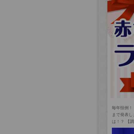
毎年恒例！
まで発表し
は！？ 【調