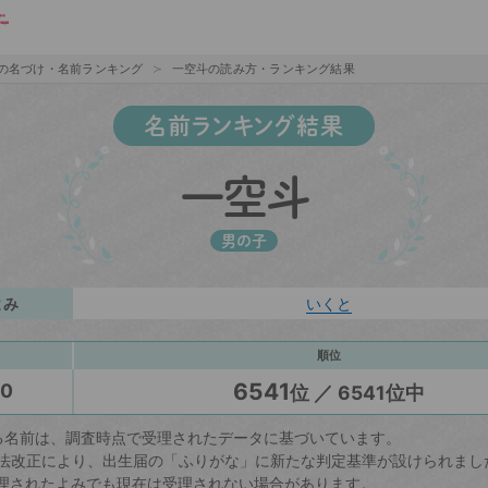
の名づけ・名前ランキング
一空斗の読み方・ランキング結果
名前ランキング結果
一空斗
男の子
よみ
いくと
順位
6541
20
位 ／ 6541位中
る名前は、調査時点で受理されたデータに基づいています。
戸籍法改正により、出生届の「ふりがな」に新たな判定基準が設けられまし
理されたよみでも現在は受理されない場合があります。