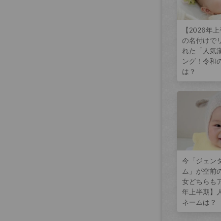
【2026年
の名付けで
れた「人気
ング！令和
は？
今「ジェン
ム」が空前
女どちらもア
年上半期】
ネームは？