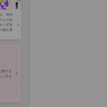
ち、時代
どもの名
め！切迫
り越え最
に関する
っと見る