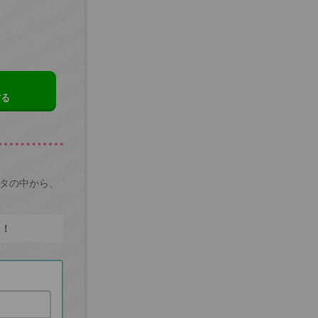
する
ータの中から、
た！