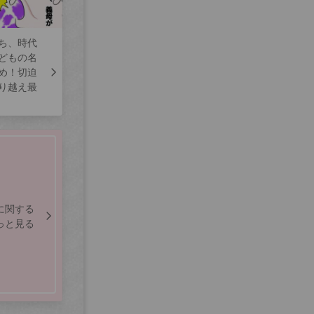
ち、時代
どもの名
め！切迫
り越え最
に関する
っと見る