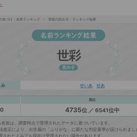
の名づけ・名前ランキング
世彩の読み方・ランキング結果
名前ランキング結果
世彩
男の子
よみ
せいあ
せあ
順位
4735
20
位 ／ 6541位中
る名前は、調査時点で受理されたデータに基づいています。
戸籍法改正により、出生届の「ふりがな」に新たな判定基準が設けられまし
理されたよみでも現在は受理されない場合があります。