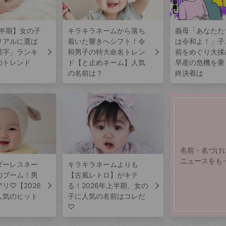
上半期】女の子
キラキラネームから落ち
義母「あなたた
リアルに選ば
着いた響きへシフト！令
は令和よ！」子
漢字」ランキ
和男子の特大命名トレン
前をめぐり大揉
のトレンド
ド【と止めネーム】人気
早産の危機を乗
の名前は？
終決着は
名前・名づけ
ニュースをも
ダーレスネー
キラキラネームよりも
のブーム！男
【古風レトロ】がキテ
リ♡【2026
る！2026年上半期、女の
人気のヒット
子に人気の名前はコレだ
♡