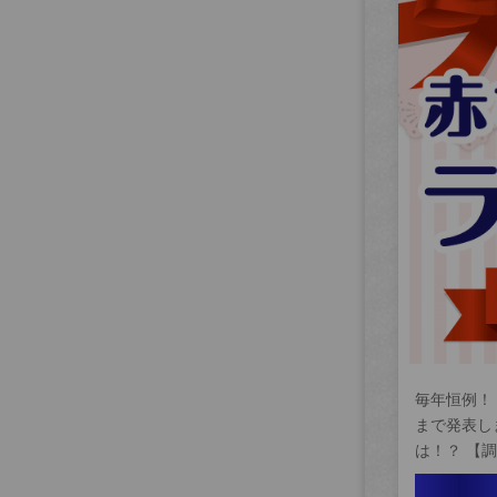
毎年恒例！
まで発表し
は！？ 【調