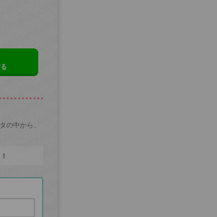
する
ータの中から、
た！