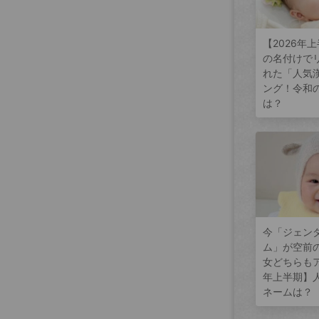
【2026年
の名付けで
れた「人気
ング！令和
は？
今「ジェン
ム」が空前
女どちらもア
年上半期】
ネームは？