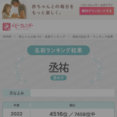
HOME
赤ちゃんの名づけ・名前ランキング
丞祐の読み方・ランキング結果
名前ランキング結果
丞祐
男の子
主なよみ
年度
順位
4516
2022
位 ／ 7458位中