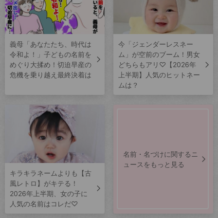
義母「あなたたち、時代は
今「ジェンダーレスネー
令和よ！」子どもの名前を
ム」が空前のブーム！男女
めぐり大揉め！切迫早産の
どちらもアリ♡【2026年
危機を乗り越え最終決着は
上半期】人気のヒットネー
ムは？
名前・名づけに関するニ
ュースをもっと見る
キラキラネームよりも【古
風レトロ】がキテる！
2026年上半期、女の子に
人気の名前はコレだ♡