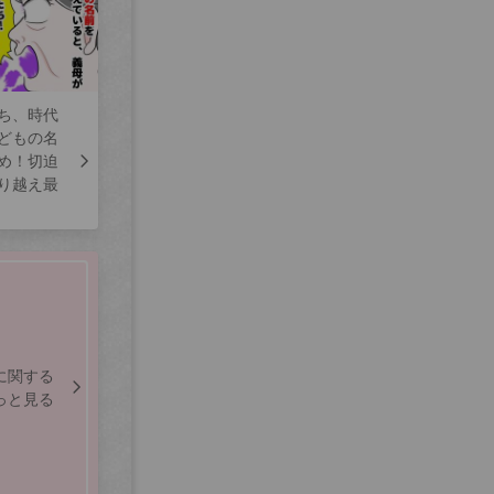
ち、時代
どもの名
め！切迫
り越え最
に関する
っと見る