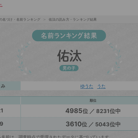
の名づけ・名前ランキング
佑汰の読み方・ランキング結果
名前ランキング結果
佑汰
男の子
よみ
ゆうた
うた
順位
4985
1
位 ／ 8231位中
3610
9
位 ／ 5043位中
る名前は、調査時点で受理されたデータに基づいています。