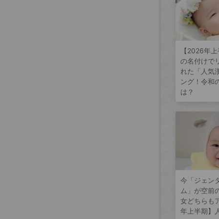
【2026年
の名付けで
れた「人気
ング！令和
は？
今「ジェン
ム」が空前
女どちらもア
年上半期】