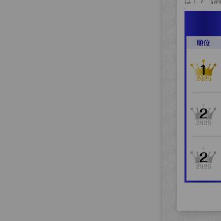
は！？ 【調