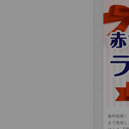
毎年恒例！
まで発表し