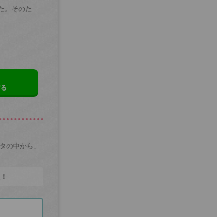
た。そのた
する
ータの中から、
た！