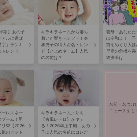
上半期】女の子
キラキラネームから落ち
義母「あなたた
リアルに選ば
着いた響きへシフト！令
は令和よ！」子
漢字」ランキ
和男子の特大命名トレン
前をめぐり大揉
のトレンド
ド【と止めネーム】人気
早産の危機を乗
の名前は？
終決着は
名前・名づけ
ニュースをも
ダーレスネー
キラキラネームよりも
のブーム！男
【古風レトロ】がキテ
リ♡【2026
る！2026年上半期、女の
人気のヒット
子に人気の名前はコレだ