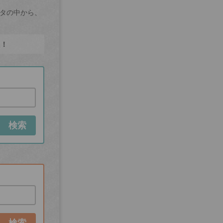
ータの中から、
た！
検索
検索