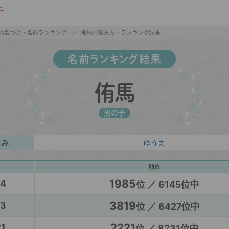
の名づけ・名前ランキング
侑馬の読み方・ランキング結果
名前ランキング結果
侑馬
男の子
よみ
ゆうま
順位
1985
24
位 ／ 6145位中
3819
23
位 ／ 6427位中
2221
1
位 ／ 8231位中