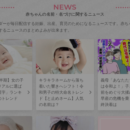
NEWS
赤ちゃんの名前・名づけに関するニュース
ダーが毎日配信する妊娠、出産、育児のためになるニュースです。赤ち
するニュースのまとめよみが出来ます。
上半期】女の子
キラキラネームから落ち
義母「あなたた
リアルに選ば
着いた響きへシフト！令
は令和よ！」子
漢字」ランキ
和男子の特大命名トレン
前をめぐり大揉
のトレンド
ド【と止めネーム】人気
早産の危機を乗
の名前は？
終決着は