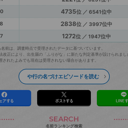
4735
20
位 ／ 6541位中
2838
8
位 ／ 3997位中
1272
7
位 ／ 1947位中
る名前は、調査時点で受理されたデータに基づいています。
戸籍法改正により、出生届の「ふりがな」に新たな判定基準が設けられまし
理されたよみでも現在は受理されない場合があります。
や行の名づけエピソードを読む
ェアする
ポストする
LINE
SEARCH
名前ランキング検索