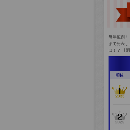
毎年恒例！
まで発表し
は！？ 【調