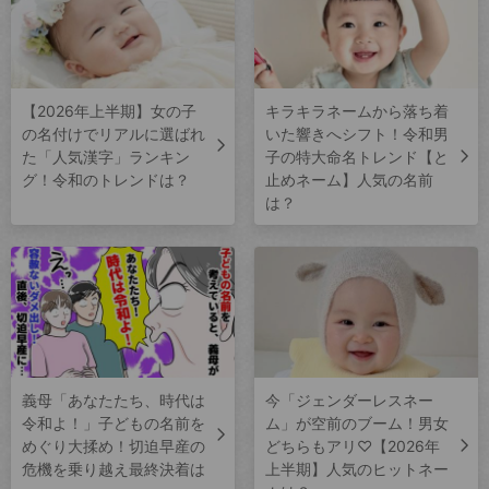
【2026年上半期】女の子
キラキラネームから落ち着
の名付けでリアルに選ばれ
いた響きへシフト！令和男
た「人気漢字」ランキン
子の特大命名トレンド【と
グ！令和のトレンドは？
止めネーム】人気の名前
は？
義母「あなたたち、時代は
今「ジェンダーレスネー
令和よ！」子どもの名前を
ム」が空前のブーム！男女
めぐり大揉め！切迫早産の
どちらもアリ♡【2026年
危機を乗り越え最終決着は
上半期】人気のヒットネー