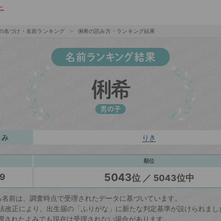
の名づけ・名前ランキング
俐希の読み方・ランキング結果
名前ランキング結果
俐希
男の子
よみ
りき
順位
5043
9
位 ／ 5043位中
る名前は、調査時点で受理されたデータに基づいています。
戸籍法改正により、出生届の「ふりがな」に新たな判定基準が設けられまし
理されたよみでも現在は受理されない場合があります。