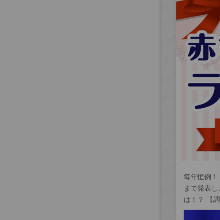
毎年恒例！
まで発表し
は！？ 【調