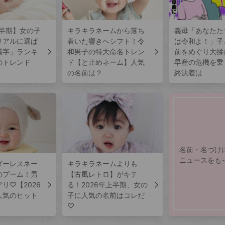
上半期】女の子
キラキラネームから落ち
義母「あなたた
リアルに選ば
着いた響きへシフト！令
は令和よ！」子
漢字」ランキ
和男子の特大命名トレン
前をめぐり大揉
のトレンド
ド【と止めネーム】人気
早産の危機を乗
の名前は？
終決着は
名前・名づけ
ニュースをも
ダーレスネー
キラキラネームよりも
のブーム！男
【古風レトロ】がキテ
リ♡【2026
る！2026年上半期、女の
人気のヒット
子に人気の名前はコレだ
♡