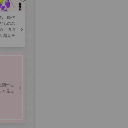
ち、時代
どもの名
め！切迫
り越え最
に関する
っと見る