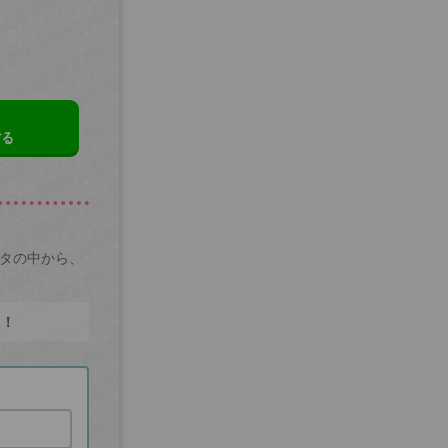
する
ータの中から、
た！