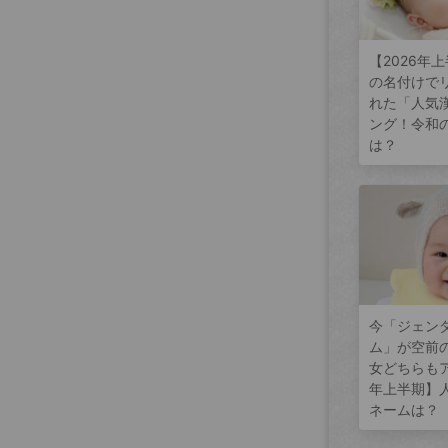
【2026年
の名付けで
れた「人気
ング！令和
は？
今「ジェン
ム」が空前
女どちらもア
年上半期】
ネームは？