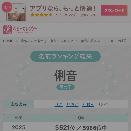
HOME
赤ちゃんの名づけ・名前ランキング
俐音の読み方・ランキング結果
名前ランキング結果
俐音
男の子
主なよみ
りと
りおと
りおん
りのと
年度
順位
3521
2025
位 ／ 5986位中