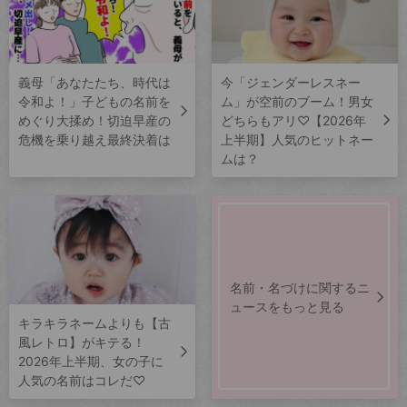
義母「あなたたち、時代は
今「ジェンダーレスネー
令和よ！」子どもの名前を
ム」が空前のブーム！男女
めぐり大揉め！切迫早産の
どちらもアリ♡【2026年
危機を乗り越え最終決着は
上半期】人気のヒットネー
ムは？
名前・名づけに関するニ
ュースをもっと見る
キラキラネームよりも【古
風レトロ】がキテる！
2026年上半期、女の子に
人気の名前はコレだ♡