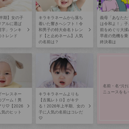
上半期】女の子
キラキラネームから落ち
義母「あなたた
リアルに選ば
着いた響きへシフト！令
は令和よ！」子
漢字」ランキ
和男子の特大命名トレン
前をめぐり大揉
のトレンド
ド【と止めネーム】人気
早産の危機を乗
の名前は？
終決着は
名前・名づけ
ニュースをも
ダーレスネー
キラキラネームよりも
のブーム！男
【古風レトロ】がキテ
リ♡【2026
る！2026年上半期、女の
人気のヒット
子に人気の名前はコレだ
♡