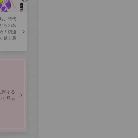
ち、時代
どもの名
め！切迫
り越え最
に関する
っと見る