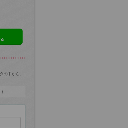
する
ータの中から、
た！