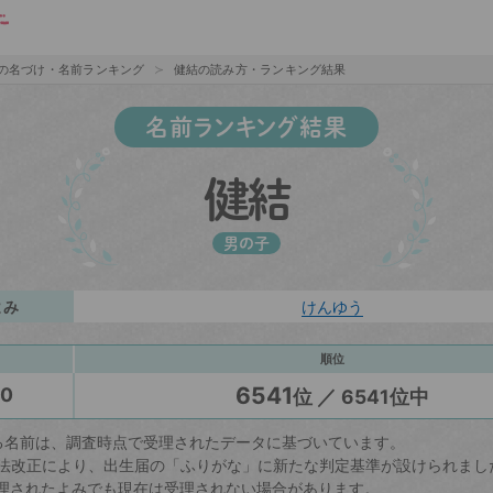
の名づけ・名前ランキング
健結の読み方・ランキング結果
名前ランキング結果
健結
男の子
よみ
けんゆう
順位
6541
20
位 ／ 6541位中
る名前は、調査時点で受理されたデータに基づいています。
戸籍法改正により、出生届の「ふりがな」に新たな判定基準が設けられまし
理されたよみでも現在は受理されない場合があります。