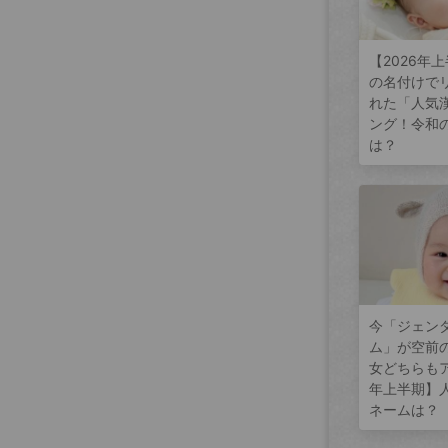
【2026年
の名付けで
れた「人気
ング！令和
は？
今「ジェン
ム」が空前
女どちらもア
年上半期】
ネームは？