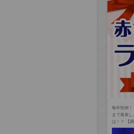
毎年恒例！
まで発表し
は！？ 【調