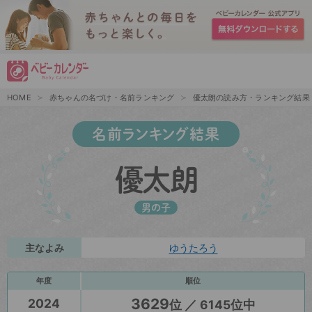
HOME
赤ちゃんの名づけ・名前ランキング
優太朗の読み方・ランキング結果
名前ランキング結果
優太朗
男の子
主なよみ
ゆうたろう
年度
順位
3629
2024
位 ／ 6145位中