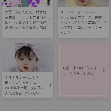
義母「あなたたち、時代は
今「ジェンダーレスネー
令和よ！」子どもの名前を
ム」が空前のブーム！男女
めぐり大揉め！切迫早産の
どちらもアリ♡【2026年
危機を乗り越え最終決着は
上半期】人気のヒットネー
ムは？
名前・名づけに関するニ
ュースをもっと見る
キラキラネームよりも【古
風レトロ】がキテる！
2026年上半期、女の子に
人気の名前はコレだ♡