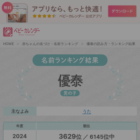
HOME
赤ちゃんの名づけ・名前ランキング
優泰の読み方・ランキング結果
名前ランキング結果
優泰
男の子
主なよみ
うた
年度
順位
3629
2024
位 ／ 6145位中