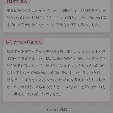
そばかす さん
出産前から性別はわかっていたにも関わらず、結局市役所に届
け出たのは出生14日目。ギリギリまで悩みました。男の子は基
本的に名字がかわらないので、字画など何回も調べました。
ららぽーと大好き さん
健診で性別が判ってから夫が時々思い出したようにネットや本
で調べて考えてました。初めは潤とか翼とかがいいと言ってた
けど画数が良くなくて、最終的には夫ではなく夫の父の名前か
ら1文字もらって画数がいい名前に決めました。生まれた時に
顔を見て「違うな」と思ったら別の名前を考えるつもりでした
が、生まれた時に立ち会った夫と「いいよね」と言い合い前も
って考えていた名前に決めました。
+ もっと読む