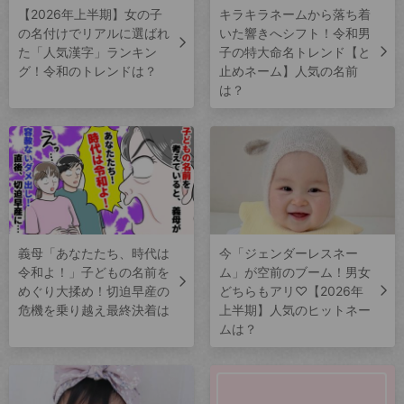
【2026年上半期】女の子
キラキラネームから落ち着
の名付けでリアルに選ばれ
いた響きへシフト！令和男
た「人気漢字」ランキン
子の特大命名トレンド【と
グ！令和のトレンドは？
止めネーム】人気の名前
は？
義母「あなたたち、時代は
今「ジェンダーレスネー
令和よ！」子どもの名前を
ム」が空前のブーム！男女
めぐり大揉め！切迫早産の
どちらもアリ♡【2026年
危機を乗り越え最終決着は
上半期】人気のヒットネー
ムは？