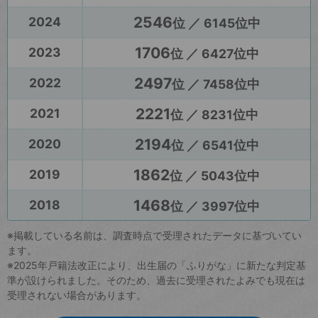
2546
2024
位 ／ 6145位中
1706
2023
位 ／ 6427位中
2497
2022
位 ／ 7458位中
2221
2021
位 ／ 8231位中
2194
2020
位 ／ 6541位中
1862
2019
位 ／ 5043位中
1468
2018
位 ／ 3997位中
※掲載している名前は、調査時点で受理されたデータに基づいてい
ます。
※2025年戸籍法改正により、出生届の「ふりがな」に新たな判定基
準が設けられました。そのため、過去に受理されたよみでも現在は
受理されない場合があります。