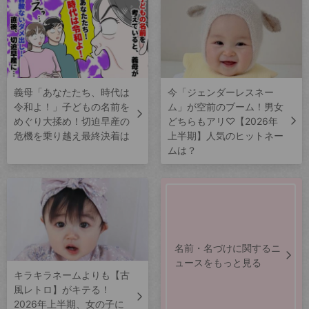
義母「あなたたち、時代は
今「ジェンダーレスネー
令和よ！」子どもの名前を
ム」が空前のブーム！男女
めぐり大揉め！切迫早産の
どちらもアリ♡【2026年
危機を乗り越え最終決着は
上半期】人気のヒットネー
ムは？
名前・名づけに関するニ
ュースをもっと見る
キラキラネームよりも【古
風レトロ】がキテる！
2026年上半期、女の子に