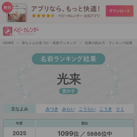
HOME
赤ちゃんの名づけ・名前ランキング
光来の読み方・ランキング結果
名前ランキング結果
光来
男の子
主なよみ
みつき
みらい
こうらい
こうき
りく
年度
順位
1099
2025
位 ／ 5986位中