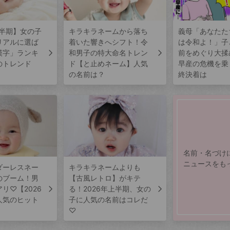
上半期】女の子
キラキラネームから落ち
義母「あなたた
リアルに選ば
着いた響きへシフト！令
は令和よ！」子
漢字」ランキ
和男子の特大命名トレン
前をめぐり大揉
のトレンド
ド【と止めネーム】人気
早産の危機を乗
の名前は？
終決着は
名前・名づけ
ニュースをも
ダーレスネー
キラキラネームよりも
のブーム！男
【古風レトロ】がキテ
リ♡【2026
る！2026年上半期、女の
人気のヒット
子に人気の名前はコレだ
♡