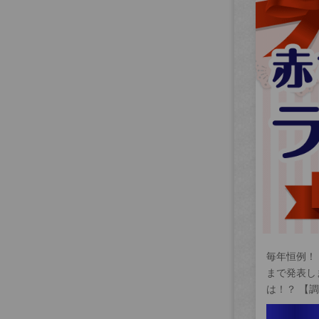
毎年恒例！
まで発表し
は！？ 【調