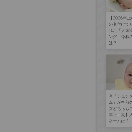
【2026年
の名付けで
れた「人気
ング！令和
は？
今「ジェン
ム」が空前
女どちらもア
年上半期】
ネームは？