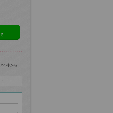
する
ータの中から、
た！