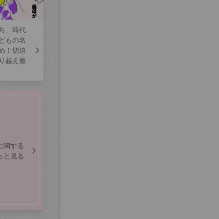
ち、時代
どもの名
め！切迫
り越え最
に関する
っと見る