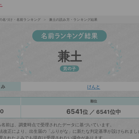
の名づけ・名前ランキング
兼土の読み方・ランキング結果
名前ランキング結果
兼土
男の子
よみ
けんと
順位
6541
20
位 ／ 6541位中
る名前は、調査時点で受理されたデータに基づいています。
戸籍法改正により、出生届の「ふりがな」に新たな判定基準が設けられまし
理されたよみでも現在は受理されない場合があります。