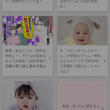
グ！令和のトレンドは？
止めネーム】人気の名前
は？
義母「あなたたち、時代は
今「ジェンダーレスネー
令和よ！」子どもの名前を
ム」が空前のブーム！男女
めぐり大揉め！切迫早産の
どちらもアリ♡【2026年
危機を乗り越え最終決着は
上半期】人気のヒットネー
ムは？
名前・名づけに関するニ