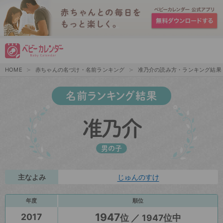
HOME
赤ちゃんの名づけ・名前ランキング
准乃介の読み方・ランキング結果
名前ランキング結果
准乃介
男の子
主なよみ
じゅんのすけ
年度
順位
1947
2017
位 ／ 1947位中