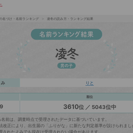
の名づけ・名前ランキング
凌冬の読み方・ランキング結果
名前ランキング結果
凌冬
男の子
よみ
りと
順位
3610
9
位 ／ 5043位中
る名前は、調査時点で受理されたデータに基づいています。
戸籍法改正により、出生届の「ふりがな」に新たな判定基準が設けられまし
理されたよみでも現在は受理されない場合があります。