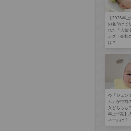
【2026年
の名付けで
れた「人気
ング！令和
は？
今「ジェン
ム」が空前
女どちらもア
年上半期】
ネームは？