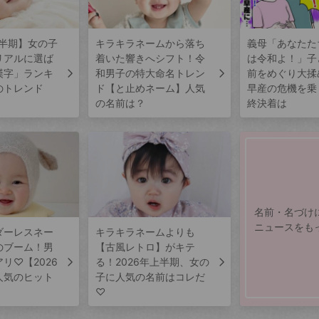
上半期】女の子
キラキラネームから落ち
義母「あなたた
リアルに選ば
着いた響きへシフト！令
は令和よ！」子
漢字」ランキ
和男子の特大命名トレン
前をめぐり大揉
のトレンド
ド【と止めネーム】人気
早産の危機を乗
の名前は？
終決着は
名前・名づけ
ニュースをも
ダーレスネー
キラキラネームよりも
のブーム！男
【古風レトロ】がキテ
リ♡【2026
る！2026年上半期、女の
人気のヒット
子に人気の名前はコレだ
♡