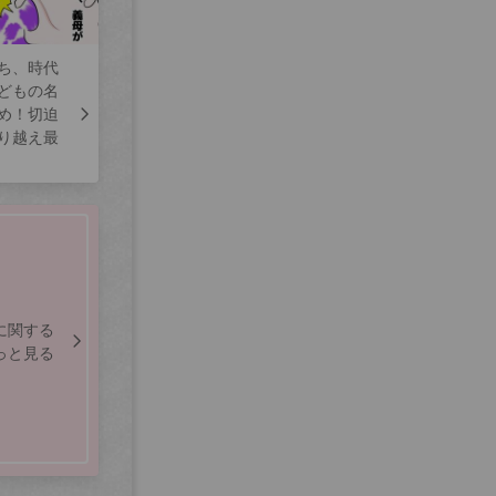
ち、時代
どもの名
め！切迫
り越え最
に関する
っと見る