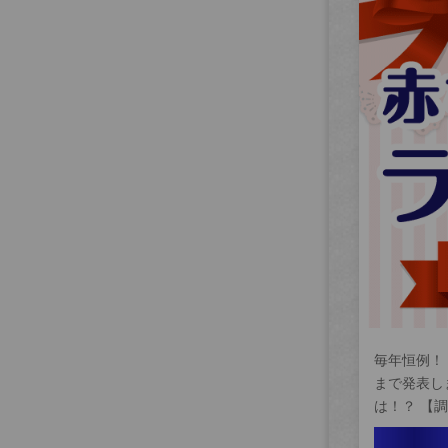
毎年恒例！
まで発表し
は！？ 【調