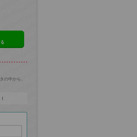
する
ータの中から、
た！