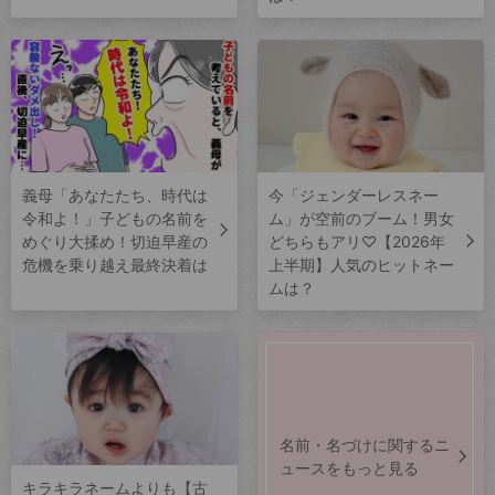
義母「あなたたち、時代は
今「ジェンダーレスネー
令和よ！」子どもの名前を
ム」が空前のブーム！男女
めぐり大揉め！切迫早産の
どちらもアリ♡【2026年
危機を乗り越え最終決着は
上半期】人気のヒットネー
ムは？
名前・名づけに関するニ
ュースをもっと見る
キラキラネームよりも【古