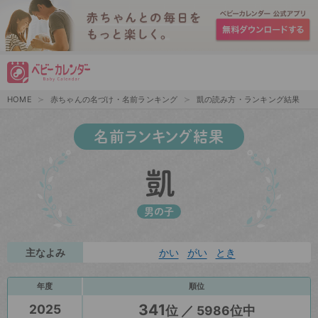
HOME
赤ちゃんの名づけ・名前ランキング
凱の読み方・ランキング結果
名前ランキング結果
凱
男の子
主なよみ
かい
がい
とき
年度
順位
341
2025
位 ／ 5986位中