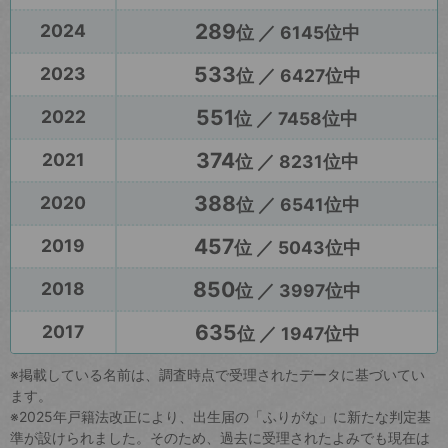
289
2024
位 ／ 6145位中
533
2023
位 ／ 6427位中
551
2022
位 ／ 7458位中
374
2021
位 ／ 8231位中
388
2020
位 ／ 6541位中
457
2019
位 ／ 5043位中
850
2018
位 ／ 3997位中
635
2017
位 ／ 1947位中
※掲載している名前は、調査時点で受理されたデータに基づいてい
ます。
※2025年戸籍法改正により、出生届の「ふりがな」に新たな判定基
準が設けられました。そのため、過去に受理されたよみでも現在は