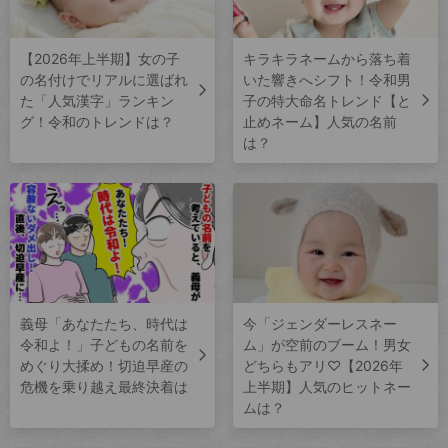
【2026年上半期】女の子
キラキラネームから落ち着
の名付けでリアルに選ばれ
いた響きへシフト！令和男
た「人気漢字」ランキン
子の特大命名トレンド【と
グ！令和のトレンドは？
止めネーム】人気の名前
は？
義母「あなたたち、時代は
今「ジェンダーレスネー
令和よ！」子どもの名前を
ム」が空前のブーム！男女
めぐり大揉め！切迫早産の
どちらもアリ♡【2026年
危機を乗り越え最終決着は
上半期】人気のヒットネー
ムは？