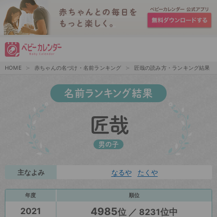
HOME
赤ちゃんの名づけ・名前ランキング
匠哉の読み方・ランキング結果
名前ランキング結果
匠哉
男の子
主なよみ
なるや
たくや
年度
順位
4985
2021
位 ／ 8231位中