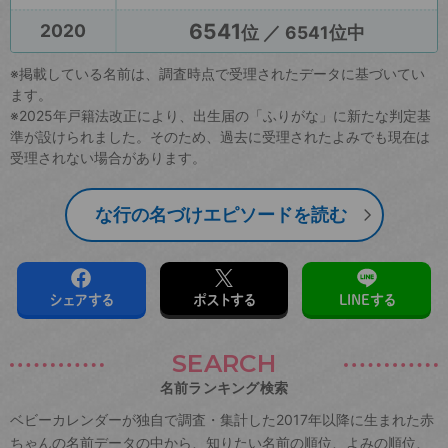
6541
2020
位 ／ 6541位中
※掲載している名前は、調査時点で受理されたデータに基づいてい
ます。
※2025年戸籍法改正により、出生届の「ふりがな」に新たな判定基
準が設けられました。そのため、過去に受理されたよみでも現在は
受理されない場合があります。
な行の名づけエピソードを読む
シェアする
ポストする
LINEする
SEARCH
名前ランキング検索
ベビーカレンダーが独自で調査・集計した2017年以降に生まれた赤
ちゃんの名前データの中から、知りたい名前の順位、よみの順位、