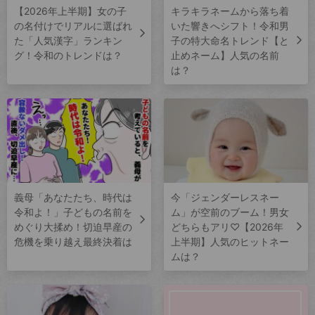
【2026年上半期】女の子
キラキラネームから落ち着
の名付けでリアルに選ばれ
いた響きへシフト！令和男
た「人気漢字」ランキン
子の特大命名トレンド【と
グ！令和のトレンドは？
止めネーム】人気の名前
は？
義母「あなたたち、時代は
今「ジェンダーレスネー
令和よ！」子どもの名前を
ム」が空前のブーム！男女
めぐり大揉め！切迫早産の
どちらもアリ♡【2026年
危機を乗り越え最終決着は
上半期】人気のヒットネー
ムは？