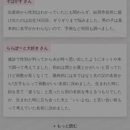
そばかす さん
出産前から性別はわかっていたにも関わらず、結局市役所に届
け出たのは出生14日目。ギリギリまで悩みました。男の子は基
本的に名字がかわらないので、字画など何回も調べました。
ららぽーと大好き さん
健診で性別が判ってから夫が時々思い出したようにネットや本
で調べて考えてました。初めは潤とか翼とかがいいと言ってた
けど画数が良くなくて、最終的には夫ではなく夫の父の名前か
ら1文字もらって画数がいい名前に決めました。生まれた時に
顔を見て「違うな」と思ったら別の名前を考えるつもりでした
が、生まれた時に立ち会った夫と「いいよね」と言い合い前も
って考えていた名前に決めました。
+ もっと読む