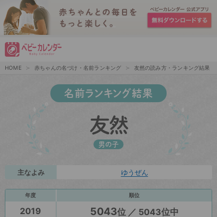
HOME
赤ちゃんの名づけ・名前ランキング
友然の読み方・ランキング結果
名前ランキング結果
友然
男の子
主なよみ
ゆうぜん
年度
順位
5043
2019
位 ／ 5043位中