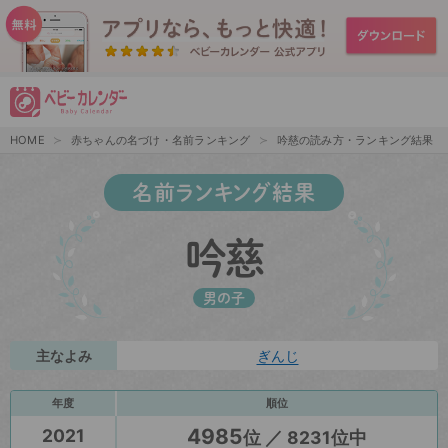
HOME
赤ちゃんの名づけ・名前ランキング
吟慈の読み方・ランキング結果
名前ランキング結果
吟慈
男の子
主なよみ
ぎんじ
年度
順位
4985
2021
位 ／ 8231位中