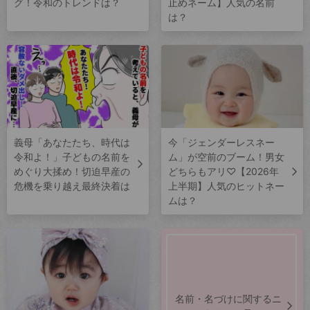
グ！令和のトレンドは？
止めネーム】人気の名前
は？
義母「あなたたち、時代は
今「ジェンダーレスネー
令和よ！」子どもの名前を
ム」が空前のブーム！男女
めぐり大揉め！切迫早産の
どちらもアリ♡【2026年
危機を乗り越え最終決着は
上半期】人気のヒットネー
ムは？
名前・名づけに関するニ